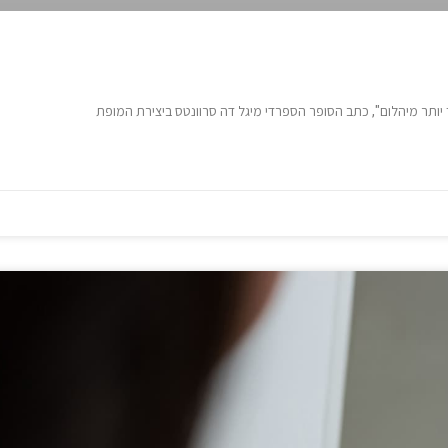
 יותר מיהלום", כתב הסופר הספרדי מיגל דה סרוונטס ביצירת המופת