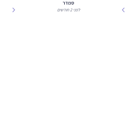
סמדר
לפני 2 חודשים
מעוניינים לקבוע טיפול
או לקבל הצעת מחיר ?
הזמינו תור עוד היום