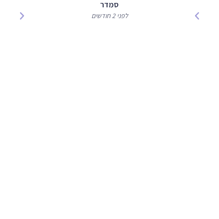
סמדר
לפני 2 חודשים
מעוניינים לקבוע טיפול
או לקבל הצעת מחיר ?
הזמינו תור עוד היום