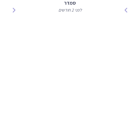
סמדר
לפני 2 חודשים
מעוניינים לקבוע טיפול
או לקבל הצעת מחיר ?
הזמינו תור עוד היום