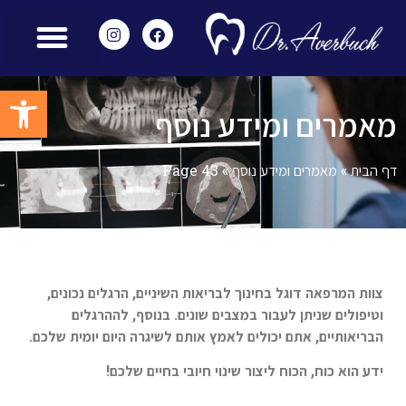
מאמרים ומידע נוסף
הצוות שלנו
מכשור מתקדם
שירותים משלימים
חוות דעת – Reviews
פתח סרגל
מאמרים ומידע נוסף
דף הבית
»
מאמרים ומידע נוסף
»
Page 43
צוות המרפאה דוגל בחינוך לבריאות השיניים, הרגלים נכונים,
וטיפולים שניתן לעבור במצבים שונים. בנוסף, לההרגלים
הבריאותיים, אתם יכולים לאמץ אותם לשיגרה היום יומית שלכם.
ידע הוא כוח, הכוח ליצור שינוי חיובי בחיים שלכם!