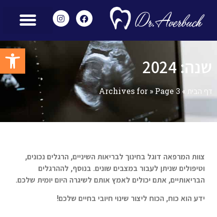
מאמרים ומידע נוסף
הצוות שלנו
מכשור מתקדם
שירותים משלימים
חוות דעת – Reviews
פתח סרגל
שנה: 2024
דף הבית
»
Page 3
»
Archives for
צוות המרפאה דוגל בחינוך לבריאות השיניים, הרגלים נכונים,
וטיפולים שניתן לעבור במצבים שונים. בנוסף, לההרגלים
הבריאותיים, אתם יכולים לאמץ אותם לשיגרה היום יומית שלכם.
ידע הוא כוח, הכוח ליצור שינוי חיובי בחיים שלכם!