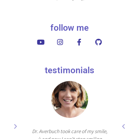
follow me
testimonials
years by
Dr. Averbuch took care of my smile,
e best
and now I can't stop smiling :)