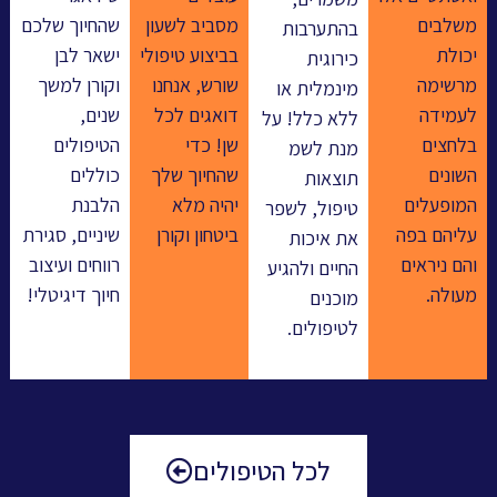
שלבים
מסביב לשעון
שהחיוך שלכם
בהתערבות
כולת
בביצוע טיפולי
ישאר לבן
כירוגית
רשימה
שורש, אנחנו
וקורן למשך
מינמלית או
עמידה
דואגים לכל
שנים,
ללא כלל! על
לחצים
שן! כדי
הטיפולים
מנת לשמ
שונים
שהחיוך שלך
כוללים
תוצאות
מופעלים
יהיה מלא
הלבנת
טיפול, לשפר
ליהם בפה
ביטחון וקורן
שיניים, סגירת
את איכות
הם ניראים
רווחים ועיצוב
החיים ולהגיע
עולה.
חיוך דיגיטלי!
מוכנים
לטיפולים.
לכל הטיפולים