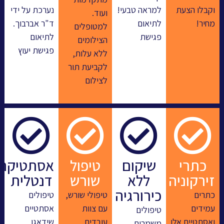
קבלו הצעת
למראה טבעי!
נערכת על ידי
ועוד.
חיר!
לתיאום
ד"ר אברבוך.
למטופלים
פגישת
לתיאום
הצילומים
פגישת יעוץ
ללא עלות,
לקביעת תור
לצילום
כתרי
שיקום
טיפול
אסתטיקה
ירקוניה
ללא
שורש
דנטלית
כירורגיה
תרים
טיפולי שורש,
טיפולים
מידים
עם צוות
אסתטיים
טיפולים
אסתטיים אלו
עובדים
שידאגו
משמרים,