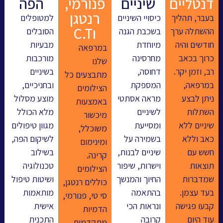
נטליים
שיניים
פנורמי,
הפה
רנטגן
עבר, תהליך
כיסויי השיניים
למטופלים
וC.T
השתלה ערך
בשכבת הגנה
הסובלים
ודשים והיה
מיוחדת
מבעיות
במרפאה
רוך בכאב
מחרסינה
מורכבות
שלנו
ב, וזמן יקר.
דחוסה,
בשיניים
מתבצעים כל
מרפאה,
המספקת
ובחניכיים,
הצילומים
יתן לבצע
מראה אסתטי
מוצע מסלול
באמצעות
שתלות
לשיניים
מלא הכולל
מיכשור
יניים ללא
ומסייעת
מגוון טיפולים
משוכלל,
אב וללא
בשמירה על
לשיקום הפה,
ומינימום
שש עם
שיניים לבנות,
בשילוב
קרינה.
וצאות
וישרות, שיפור
טכנולוגיה
הצילומים
מדברות
החיוך והמנשך
ושיטות טיפול
כוללים רנטגן,
עד עצמן.
בהתאמה
מותאמות
סי טי, פנורמי,
בעו פגישה
ונראות הכי
אישית
הדמיות
וד היום
קרובה
התכנית
מתקדמות