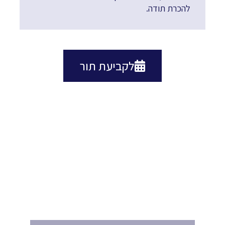
להכרת תודה.
אליכם
לקביעת תור
מעוניינים לקבוע טיפול
או לקבל הצעת מחיר ?
הזמינו תור עוד היום