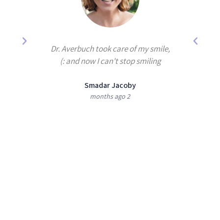
years by
Dr. Averbuch took care of my smile,
e best
and now I can't stop smiling :)
Smadar Jacoby
2 months ago
shan
מעוניינים לקבוע טיפול
או לקבל הצעת מחיר ?