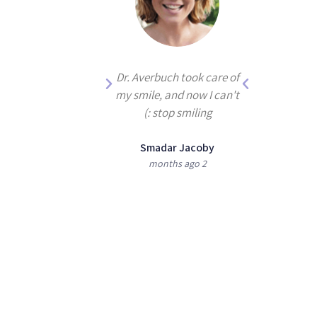
 been treated for
Dr. Averbuch took care of
by Dr. Averbuch,
my smile, and now I can't
the best dentist
stop smiling :)
there is!
Smadar Jacoby
2 months ago
ie and Moshe
Shoshan
3 months ago