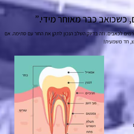
, כשכואב כבר מאוחר מידי.”
ים לכאבים. וזה בדיוק השלב הנכון לתקן את החור עם סתימה. אם
ש, חד משמעית!