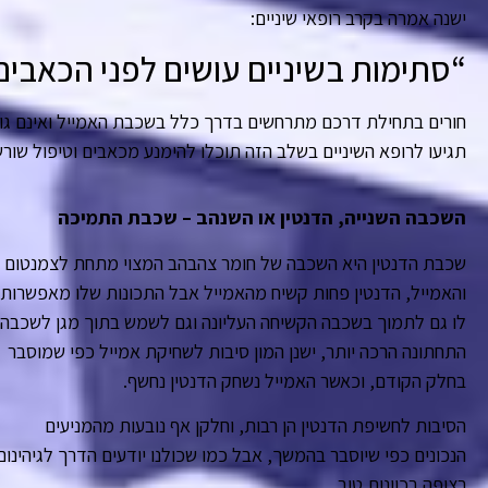
ישנה אמרה בקרב רופאי שיניים:
“סתימות בשיניים עושים לפני הכאבים
חורים בתחילת דרכם מתרחשים בדרך כלל בשכבת האמייל ואינם גורמ
תגיעו לרופא השיניים בשלב הזה תוכלו להימנע מכאבים וטיפול שור
השכבה השנייה, הדנטין או השנהב – שכבת התמיכה
שכבת הדנטין היא השכבה של חומר צהבהב המצוי מתחת לצמנטום
והאמייל, הדנטין פחות קשיח מהאמייל אבל התכונות שלו מאפשרות
לו גם לתמוך בשכבה הקשיחה העליונה וגם לשמש בתוך מגן לשכבה
התחתונה הרכה יותר, ישנן המון סיבות לשחיקת אמייל כפי שמוסבר
בחלק הקודם, וכאשר האמייל נשחק הדנטין נחשף.
הסיבות לחשיפת הדנטין הן רבות, וחלקן אף נובעות מהמניעים
הנכונים כפי שיוסבר בהמשך, אבל כמו שכולנו יודעים הדרך לגיהינום
רצופה בכוונות טוב.