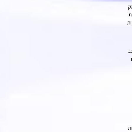
ק
ת
ות
ב
ת