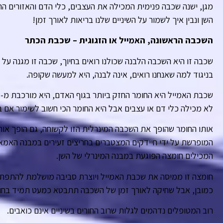
מגן, ישנה שכבה פנימית המכילה את העצבים, כלי הדם והאזורים ה
השן ונבין איך לשמור על השיניים שלנו בריאות לאורך זמן!
השכבה הראשונה, האמייל או הזגוגית – שכבת הכתר
שכבה זו היא השכבה הלבנה שכולנו רואים בחיוך, שכבה זו מגנה על 
בניגוד למה שאנחנו רואים, אינה לבנה, היא למעשה שקופה.
לא מכילה כלי דם או עצבים אבל היא החומר הכי חשוב לשימור אם ב
אותו החומר שהופך את השכבה המינרלית הזו לקשוחה, גם הופך אות
המופרשת על ידי חיידקים המצטברים בחריצים זעירים במבנה האמאיי
המכילים חומצה הפוגעת במבנה המינרלי של השן.
חומצה זו ממיסה את שכבת האמייל ויוצרת סביבה מושלמת להתפתחות 
כמובן, אבל שחיקה לאורך זמן של השכבה תתבטא כמעט תמיד בחורי
רוב המטופלים נדהמים לגלות שרוב החורים בשיניים אינם כואבים.