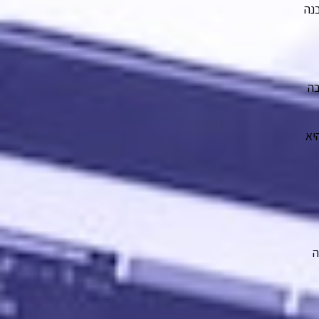
נה
בה
בן. היא
ה