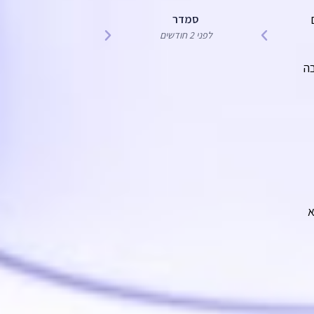
ממליצים ב
סמדר
לפני 2 חודשים
רוני
לפני 5 חודשים
בה
א