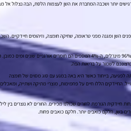
רגישים יותר ושכבה המחברת את השן לעצמות הלסת, הבה נצלול אל מב
פנים השן ומגנה מפני טראומה, שחיקה חומצה, וזיהומים חיידקיים. השכ
שכבת האמייל היא החומר החזק ביותר בגוף האדם, היא מורכבת מ-96% מינרלים, ה-4% הנוספים הם חומרים אורגניים שונים ומים כמו
רצונכם לשמור על בריאות הפה.
ה לפגיעה, בייחוד כאשר היא באה במגע עם סוג מסוים של חומצה
ל. החיידקים הללו חיים על פחמימות, מוצרי מתיקה ושתייה, ומאכלים
חיידקית הגורמת לחורים שכולנו מכירים. החורים לא נוצרים בין ליל
ם בשן, חלקם כואבים יותר. חלקם כואבים פחות.