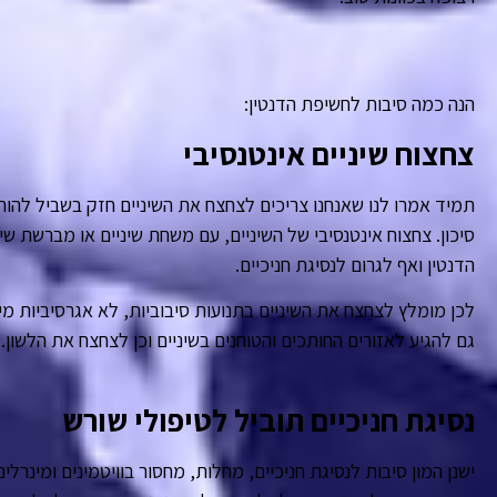
הנה כמה סיבות לחשיפת הדנטין:
צחצוח שיניים אינטנסיבי
תמיד אמרו לנו שאנחנו צריכים לצחצח את השיניים חזק בשביל להור
סיכון. צחצוח אינטנסיבי של השיניים, עם משחת שיניים או מברשת ש
הדנטין ואף לגרום לנסיגת חניכיים.
לכן מומלץ לצחצח את השיניים בתנועות סיבוביות, לא אגרסיביות מ
גם להגיע לאזורים החותכים והטוחנים בשיניים וכן לצחצח את הלשון.
נסיגת חניכיים תוביל לטיפולי שורש
ישנן המון סיבות לנסיגת חניכיים, מחלות, מחסור בוויטמינים ומינרלים,