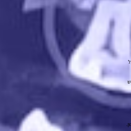
ל
ש
ן.