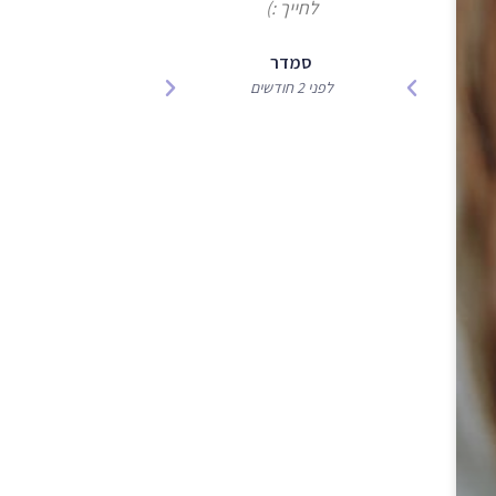
לחייך :)
מהטיפול המקצועי
ממליצים ב
סמדר
לפני 2 חודשים
רוני
לפני 5 חודשים