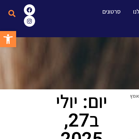
נו
סרטונים
פתח סרגל
יום: יולי
לאמץ
ב27,
2025