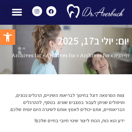
מאמרים ומידע נוסף
הצוות שלנו
מכשור מתקדם
שירותים משלימים
חוות דעת – Reviews
פתח סרגל
יום: יולי ב17, 2025
דף הבית
»
Archives for
»
Archives for
»
Archives for
צוות המרפאה דוגל בחינוך לבריאות השיניים, הרגלים נכונים,
וטיפולים שניתן לעבור במצבים שונים. בנוסף, לההרגלים
הבריאותיים, אתם יכולים לאמץ אותם לשיגרה היום יומית שלכם.
ידע הוא כוח, הכוח ליצור שינוי חיובי בחיים שלכם!