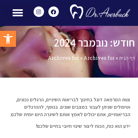
מאמרים ומידע נוסף
הצוות שלנו
מכשור מתקדם
שירותים משלימים
חוות דעת – Reviews
פתח סרגל
חודש: נובמבר 2024
דף הבית
»
Archives for
»
Archives for
צוות המרפאה דוגל בחינוך לבריאות השיניים, הרגלים נכונים,
וטיפולים שניתן לעבור במצבים שונים. בנוסף, לההרגלים
הבריאותיים, אתם יכולים לאמץ אותם לשיגרה היום יומית שלכם.
ידע הוא כוח, הכוח ליצור שינוי חיובי בחיים שלכם!