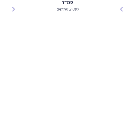
סמדר
לפני 2 חודשים
מעוניינים לקבוע טיפול
או לקבל הצעת מחיר ?
הזמינו תור עוד היום