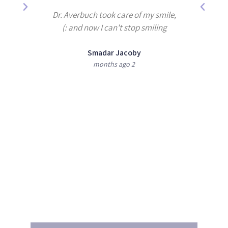
years by
Dr. Averbuch took care of my smile,
e best
and now I can't stop smiling :)
Smadar Jacoby
2 months ago
shan
מעוניינים לקבוע טיפול
או לקבל הצעת מחיר ?
הזמינו תור עוד היום