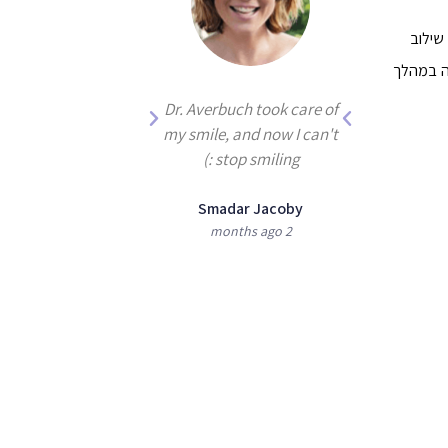
שילוב
לה במהלך
 been treated for
Dr. Averbuch took care of
by Dr. Averbuch,
my smile, and now I can't
the best dentist
stop smiling :)
there is!
Smadar Jacoby
2 months ago
ie and Moshe
Shoshan
3 months ago