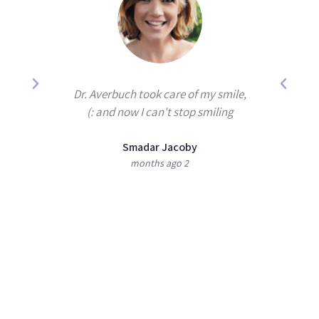
years by
Dr. Averbuch took care of my smile,
e best
and now I can't stop smiling :)
Smadar Jacoby
2 months ago
shan
מעוניינים לקבוע טיפול