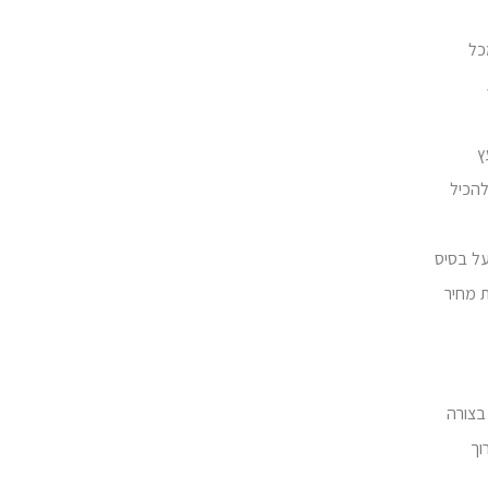
כל
ץ
להכיל
על בסיס
 מחיר
בצורה
וך