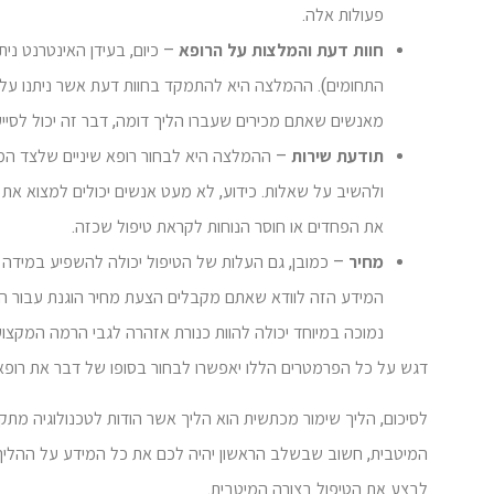
פעולות אלה.
חוות דעת והמלצות על הרופא
– כיום, בעידן האינטרנט ני
התחומים). ההמלצה היא להתמקד בחוות דעת אשר ניתנו על 
מאנשים שאתם מכירים שעברו הליך דומה, דבר זה יכול לסיי
תודעת שירות
– ההמלצה היא לבחור רופא שיניים שלצד המקצו
ולהשיב על שאלות. כידוע, לא מעט אנשים יכולים למצוא את 
את הפחדים או חוסר הנוחות לקראת טיפול שכזה.
מחיר
– כמובן, גם העלות של הטיפול יכולה להשפיע במידה כ
המידע הזה לוודא שאתם מקבלים הצעת מחיר הוגנת עבור הט
נמוכה במיוחד יכולה להוות כנורת אזהרה לגבי הרמה המקצועי
דגש על כל הפרמטרים הללו יאפשרו לבחור בסופו של דבר את רופא
לסיכום, הליך שימור מכתשית הוא הליך אשר הודות לטכנולוגיה מתק
המיטבית, חשוב שבשלב הראשון יהיה לכם את כל המידע על ההליך 
לבצע את הטיפול בצורה המיטבית.