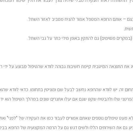
יך ההשתלה לאחר העקירה מבלי שיהיה צורך לעבור את הליך שימור המכתשי
עצם – אותם הרופא המטפל אמור להניח מסביב לאזור השתל.
שית.
מקרים מסוימים) גם להתקין באופן מידי כתר על גבי השתל.
 את התוצאה המיטבית קיימת חשיבות גבוהה לוודא שהטיפול מבוצע על ידי רו
ם זה. יש לוודא שהרופא נחשב לבעל שם ומוניטין בתחומו. כדאי לוודא שהוא
הפרטני שלו ולהבטיח שקט שגם אם יעלו אתגרים שונים במהלך הטיפול הוא יד
לא מעט טיפולים נוספים שאתם אמורים לעבור כמו את העקירה של "לפני" ואת
יע גם את השירותים הללו ולשים דגש גם על הרמה המקצועית של הרופא בביצ