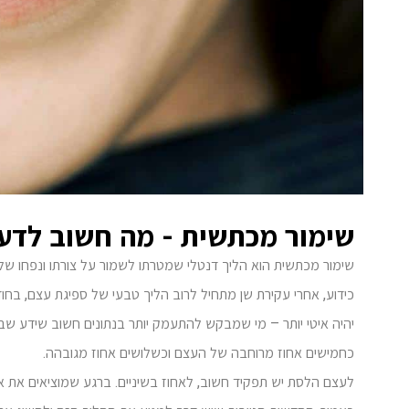
שימור מכתשית - מה חשוב לדעת
שימור מכתשית הוא הליך דנטלי שמטרתו לשמור על צורתו ונפחו ש
כידוע, אחרי עקירת שן מתחיל לרוב הליך טבעי של ספיגת עצם, בח
כחמישים אחוז מרוחבה של העצם וכשלושים אחוז מגובהה.
לעצם הלסת יש תפקיד חשוב, לאחוז בשיניים. ברגע שמוציאים את א