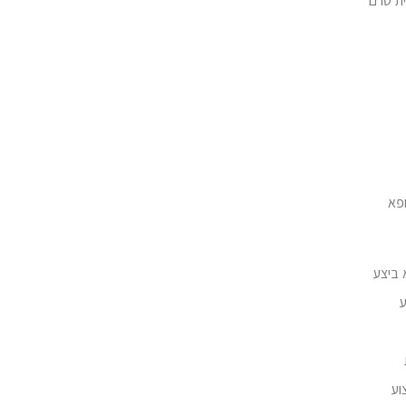
ת טרם
פא
 ביצע
ע
וע