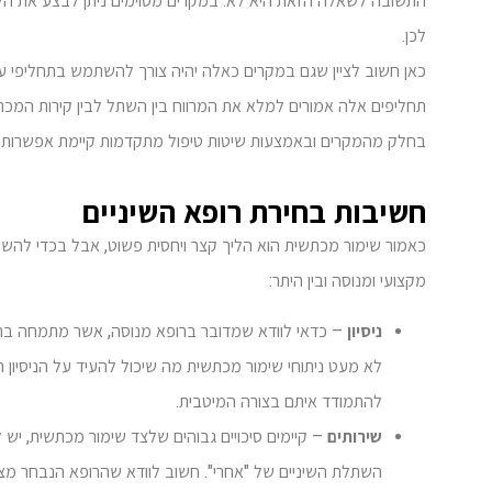
התשובה לשאלה הזאת היא לא. במקרים מסוימים ניתן לבצע את הל
לכן.
כאן חשוב לציין שגם במקרים כאלה יהיה צורך להשתמש בתחליפי 
תחליפים אלה אמורים למלא את המרווח בין השתל לבין קירות המכת
בחלק מהמקרים ובאמצעות שיטות טיפול מתקדמות קיימת אפשרות (ב
חשיבות בחירת רופא השיניים
כאמור שימור מכתשית הוא הליך קצר ויחסית פשוט, אבל בכדי להשיג
מקצועי ומנוסה ובין היתר:
ניסיון
– כדאי לוודא שמדובר ברופא מנוסה, אשר מתמחה בתחו
לא מעט ניתוחי שימור מכתשית מה שיכול להעיד על הניסיון 
להתמודד איתם בצורה המיטבית.
שירותים
– קיימים סיכויים גבוהים שלצד שימור מכתשית, יש 
השתלת השיניים של "אחרי". חשוב לוודא שהרופא הנבחר מצ