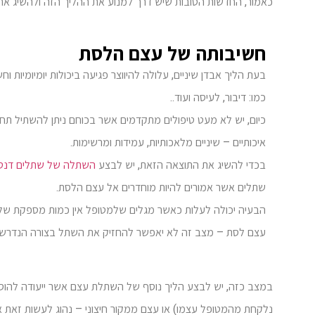
כאמור, החדשות הטובות שיש דרך למנוע את ההליך הזה ולהשיג א
חשיבותה של עצם הלסת
בעת הליך אבדן שיניים, עלולה להיווצר פגיעה ביכולות יומיומיות וח
כמו: דיבור, לעיסה ועוד..
כיום, יש לא מעט טיפולים מתקדמים אשר בכוחם ניתן להשתיל תחל
איכותיים – שיניים מלאכותיות, עמידות ומרשימות.
בכדי להשיג את התוצאה הזאת, יש לבצע
השתלה של שתלים דנטל
שתלים אשר אמורים להיות מוחדרים אל עצם הלסת.
הבעיה יכולה לעלות כאשר מגלים שלמטופל אין כמות מספקת של
עצם לסת – מצב זה לא יאפשר להחזיק את השתל בצורה הנדרשת
במצב כזה, יש לבצע הליך נוסף של השתלת עצם אשר ייעודה להוס
נלקחת מהמטופל עצמו) או עצם ממקור חיצוני – נהוג לעשות זאת או