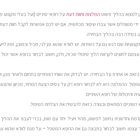
תן למצוא בהליך פשוט
המלצות וחוות דעת
על רופאי שיניים (ועל בעלי מקצוע מ
ידי מטופלים אשר עברו שימור מכתשית. אם יש לכם אפשרות לקבל חוות דעת
ע במידה רבה בהליך הבחירה.
עיות שם דגש גם על השירות. יש לוודא שהוא סבלני, מכיל וכמובן, זמין לייע
עצמם לחוצים לקראת הליך טיפולי שכזה, ולכן, חשוב לבחור ברופא אשר יכול 
זאת או אחרת על הבחירה. יש לבדוק את טווחי המחירים בתחום ולאחר מכן, ו
יפול. ההמלצה היא לא לבחור רופא רק על בסיס הצעת המחיר, מכיוון שהצעת
ת והיכולות של רופא השיניים.
 השיניים המתאים ובצורה כזאת להבטיח את הצלחת הטיפול.
דמת וחדשנית נחשב לפשוט, מהיר ויעיל. יחד עם זאת, בכדי לעבור את ההליך 
עצמו. חשוב לבחור בתבונה גם את הרופא המטפל – על מנת לוודא שהוא ער