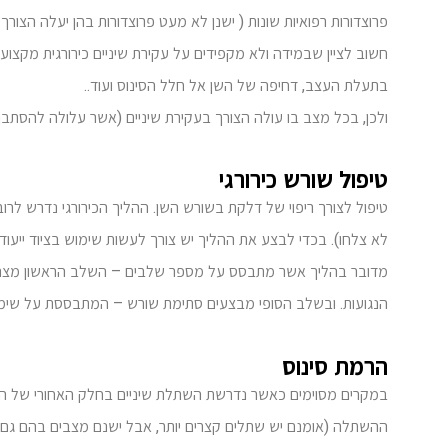
פרוצדורות רפואיות שונות ( ישנן לא מעט פרוצדורות בהן יעלה הצורך ל
חשוב לציין שבמידה ולא מקפידים על עקירת שיניים כירורגית מקצוע
בתעלת העצב, דחיפה של השן אל חלל הסינוס ועוד..
ולכן, בכל מצב בו עולה הצורך בעקירת שיניים (אשר עלולה להסתבך
טיפול שורש כירורגי
טיפול לצורך ריפוי של דלקת בשורש השן. ההליך הכירורגי נדרש לר
לא צלחו). בכדי לבצע את ההליך יש צורך לעשות שימוש בציוד ייעודי כ
מדובר בהליך אשר מתבסס על מספר שלבים – השלב הראשון מצרי
הנגועות. ובשלב הסופי מבצעים סתימת שורש – המתבססת על שימוש 
הרמת סינוס
במקרים מסוימים כאשר נדרשת השתלת שיניים בחלק האחורי של הלסת
ההשתלה (אומנם יש שתלים קצרים יותר, אבל ישנם מצבים בהם גם ש