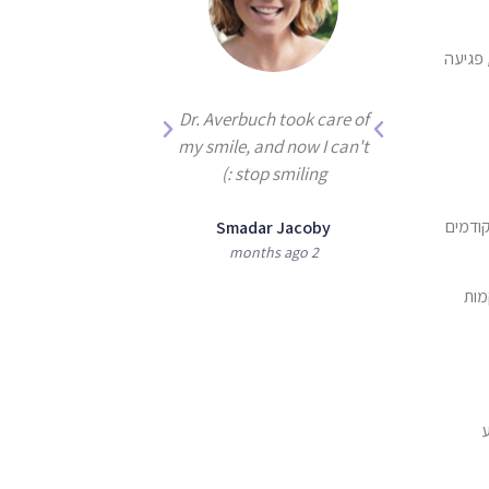
 פגיעה
 been treated for
Dr. Averbuch took care of
by Dr. Averbuch,
my smile, and now I can't
the best dentist
stop smiling :)
there is!
Smadar Jacoby
בהם 2 ניסיונות קודמים
2 months ago
ie and Moshe
Shoshan
מות
3 months ago
ע