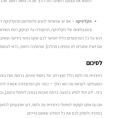
למצוא את עצמם לחוצים לפני הליך שכזה ומאוד חשוב שהרופ
הקליניקה
– אם יש אפשרות להגיע ולהתרשם מהקליניקה דבר
והטכנולוגיות של הקליניקה, ההקפדה על הניקיון, רמת השיר
דגש על כל הפרמטרים הללו יאפשר לכם שקט נפשי בידיעה שאתם ב"י
אם יתגלו אתגרים לא צפויים במהלכו). ומהסיבה הזאת, כדאי לעשו
לסיכום
כירורגיית פה ולסת כולל מגון רחב של ניתוחי שיניים, ברמות מורכ
המעמיקה לקראת מה הוא הולך – כמה זמן הפרוצדורה אמורה להי
בזה.. ידע יכול לסייע בהגעה ברמת מוכנות גבוהה לטיפול וכמובן,
אם גם אתם זקוקים לטיפולי כירורגיית פה ולסת, דעו שהגעתם לכתוב
במהרה ולספק לכם את כל המידע שאתם צריכים.