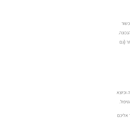
כשור
נכונה.
ר (גם
וכיוצא
יפול.
 אליכם