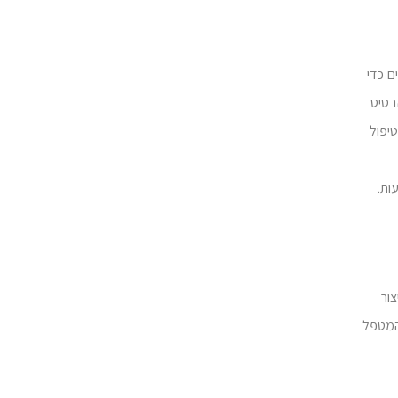
ם כדי
בסיס
יפול
ור
המטפל