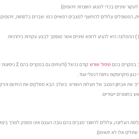
עקור שיניים בכדי למנוע היווצרות זיהומים).
ית, המטופלים עלולים להיחשף למצבים רפואיים כמו: שברים בלסתות, זיהומים,
) ההמלצה היא להגיע לרופא שיניים אשר מוסמך לבצע עקירות כירורגיות.
וב במקרים בהם
טיפול שורש
קודם נכשל (ולעיתים גם במקרים 
גון מיקרוסקופ ניתוח דנטלי ועוד..
ך את אבחון המצב של תעלות השורש. בשלב הבא מסלקים את הזיהום והרק
בחומרים ייעודיים.
 העליונה, עלולים להיווצר מצבים בהם גובה העצם אינו מספק לצורך ביצו
תלים אלו לא יתאימו).