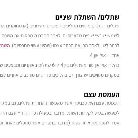
שתלים/ השתלת שיניים
שתלים דנטליים מהווים תחליפים העשויים מטיטניום (או מחומרים אח
לשמש שורשי שיניים מלאכותיים. לאחר ההברגה מכסים את השתל ב
לכתר לשן ולאחר מכן את הכתר עצמו (שהינו עשוי מחרסינה).
השתלת
אחד – אול און 4.
בהליך אול און פור משתילים בין 4 ל-6 שתלים באותו יום ומבצעים שיקום של הלסת באמצעות גשר זמני. מדובר בהליך כירורגי אשר אורך מספר שעות.
במקרים מסוימים יש צורך גם בהליכים כירורגיים מורכבים אחרים ל
העמסת עצם
העמסת עצם היא טכניקה אשר מאפשרת החדרת שתלים, גם במקרים 
למעשה בסיס לקליטת השתל. מדובר בפעולה כירורגית – עצם ההש
אמור לתפור את אותו האזור (מדובר בתפרים אשר מתכלים לאחר זמן 