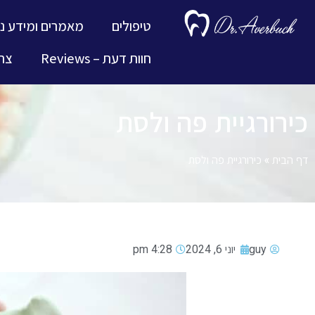
טיפולים
מאמרים ומידע נ
חוות דעת – Reviews
צרו
כירורגיית פה ולסת
דף הבית
»
כירורגיית פה ולסת
guy
יוני 6, 2024
4:28 pm