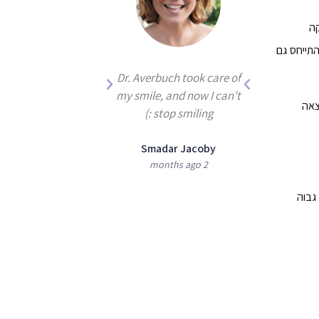
קה
התייחס גם
 been treated for
Dr. Averbuch took care of
by Dr. Averbuch,
my smile, and now I can't
צאה
the best dentist
stop smiling :)
there is!
Smadar Jacoby
2 months ago
ie and Moshe
Shoshan
גבוה
3 months ago