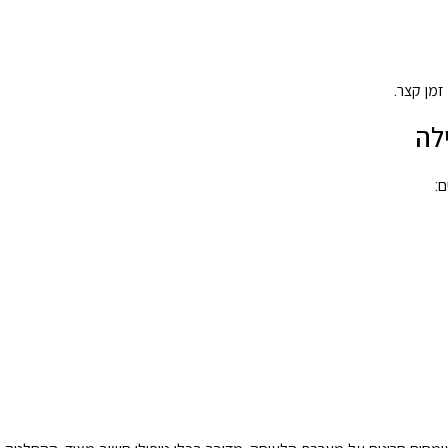
זמן קצר.
לה
ם: