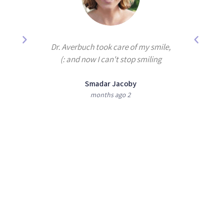
years by
Dr. Averbuch took care of my smile,
e best
and now I can't stop smiling :)
Smadar Jacoby
2 months ago
shan
מעוניינים לקבוע טיפול
או לקבל הצעת מחיר ?