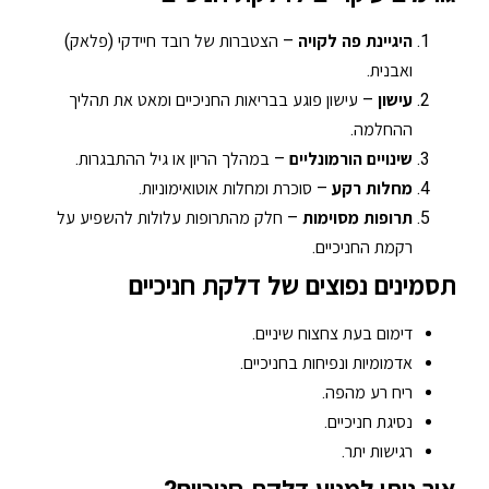
היגיינת פה לקויה
– הצטברות של רובד חיידקי (פלאק)
ואבנית.
עישון
– עישון פוגע בבריאות החניכיים ומאט את תהליך
ההחלמה.
שינויים הורמונליים
– במהלך הריון או גיל ההתבגרות.
מחלות רקע
– סוכרת ומחלות אוטואימוניות.
תרופות מסוימות
– חלק מהתרופות עלולות להשפיע על
רקמת החניכיים.
תסמינים נפוצים של דלקת חניכיים
דימום בעת צחצוח שיניים.
אדמומיות ונפיחות בחניכיים.
ריח רע מהפה.
נסיגת חניכיים.
רגישות יתר.