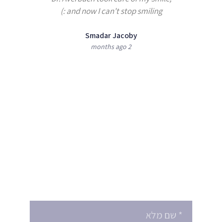
e best
and now I can't stop smiling :)
Smadar Jacoby
2 months ago
shan
מעוניינים לקבוע טיפול
או לקבל הצעת מחיר ?
הזמינו תור עוד היום