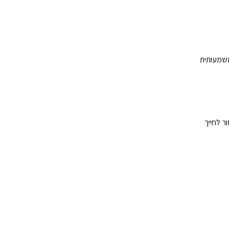
ת שיניים. אחוזי ההצלחה עומדים על מעל 95%, עם ירידה משמעותית
ר לחייך