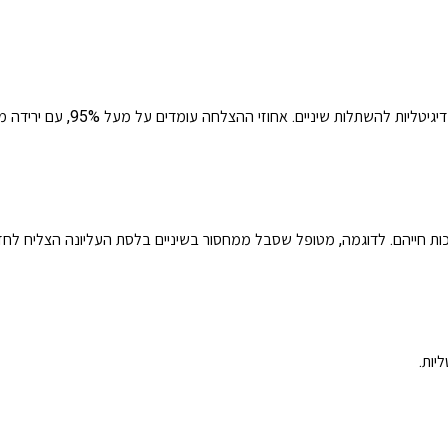
מחקרים מהשנים האחרונות מצביעים על הצלחה גבוהה יותר בשיטות דיגיטליות להשתלו
כות חייהם. לדוגמה, מטופל שסבל ממחסור בשיניים בלסת העליונה הצליח לחזו
יות.