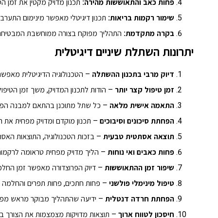
פחות כאב והתאוששות מהירה:
תכנון מדויק מקטין את זמן הטי
שימור רקמות בריאות:
תכנון דיגיטלי מאפשר מינימום התערבו
בקרה מתקדמת:
התהליך מפוקח בצורה ממוחשבת המבטיחה ד
יתרונות השתלת שיניים דיגיטלית
דיוק מרבי בתכנון ההשתלה
– הטכנולוגיה הדיגיטלית מאפשרת
זמן טיפול קצר יותר
– הודות לתכנון המדויק, משך זמן הטיפ
התאמה אישית מלאה
– כל שתל מתוכנן בהתאם למבנה הפה
הפחתת סיכונים וסיבוכים
– תכנון מוקדם ומדויק מפחית את הסיכ
תוצאה אסתטית טבעית
– בזכות הטכנולוגיה, התוצאות האסתט
פחות כאבים ואי נוחות
– הליך מדויק מפחית טראומה לרקמות 
שיפור זמן ההתאוששות
– דיוק הפרוצדורה מאפשר זמן החלמה
טיפול מינימלי פולשני
– פחות חתכים, פחות תפרים והחלמה מה
הפחתת חרדה דנטלית
– ידיעה שהתהליך מבוקר מראש מפחי
חיסכון לטווח ארוך
– תוצאות מדויקות מצמצמות את הצורך בטי