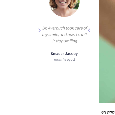
 been treated for
Dr. Averbuch took care of
by Dr. Averbuch,
my smile, and now I can't
the best dentist
stop smiling :)
there is!
Smadar Jacoby
2 months ago
ie and Moshe
Shoshan
3 months ago
טלית היא