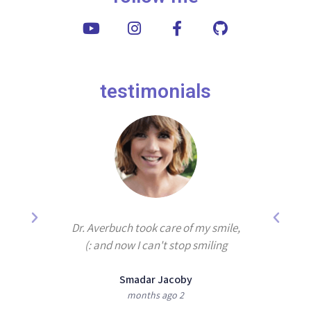
testimonials
years by
Dr. Averbuch took care of my smile,
e best
and now I can't stop smiling :)
Smadar Jacoby
2 months ago
shan