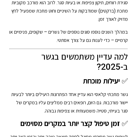
סגירת רווחים, תיקון צפיפות או בעיות סגר. לרוב הוא מורכב מקוביות
מתכת (ברקטים) שמודבקות על השיניים וחוט מתכת שמפעיל לחץ
מדויק לאורך זמן.
במהלך השנים נוספו סוגים נוספים של גשרים – שקופים, פנימיים או
קרמיים – כדי לענות גם על צורך אסתטי.
למה עדיין משתמשים בגשר
ב-2025?
✅
יעילות מוכחת
גשר מתכתי קלאסי הוא עדיין אחד הפתרונות היעילים ביותר לבעיות
יישור מורכבות. גם היום, רופאים רבים ממליצים עליו במקרים של
סגר בעייתי, סטייה משמעותית או צפיפות גבוהה.
✅
זמן טיפול קצר יותר במקרים מסוימים
לעיתים גשר מסורתי מסוגל לספק תוצאה טובה יותר ובזמן קצר יותר